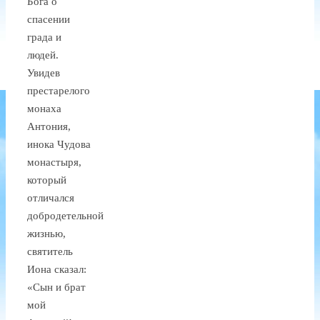
Бога о
спасении
града и
людей.
Увидев
престарелого
монаха
Антония,
инока Чудова
монастыря,
который
отличался
добродетельной
жизнью,
святитель
Иона сказал:
«Сын и брат
мой