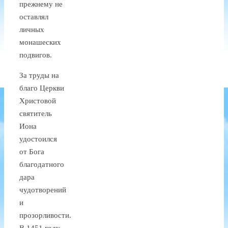
прежнему не
оставлял
личных
монашеских
подвигов.
За труды на
благо Церкви
Христовой
святитель
Иона
удостоился
от Бога
благодатного
дара
чудотворений
и
прозорливости.
В 1451 году