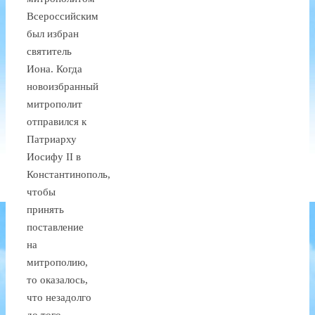
Всероссийским
был избран
святитель
Иона. Когда
новоизбранный
митрополит
отправился к
Патриарху
Иосифу II в
Константинополь,
чтобы
принять
поставление
на
митрополию,
то оказалось,
что незадолго
до того