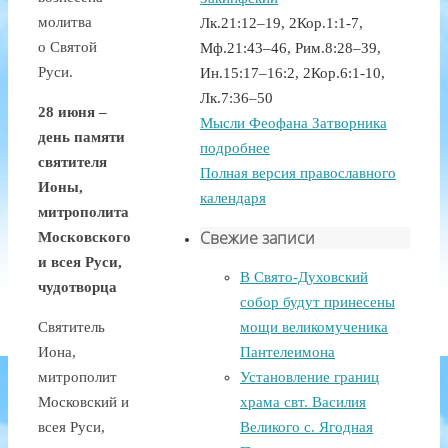
молитва
Лк.21:12–19, 2Кор.1:1-7,
о Святой
Мф.21:43–46, Рим.8:28–39,
Руси.
Ин.15:17–16:2, 2Кор.6:1-10,
Лк.7:36–50
28 июня –
Мысли Феофана Затворника
день памяти
подробнее
святителя
Полная версия православного
Ионы,
календаря
митрополита
Свежие записи
Московского
и всея Руси,
В Свято-Духовский
чудотворца
собор будут принесены
Святитель
мощи великомученика
Иона,
Пантелеимона
митрополит
Установление границ
Московский и
храма свт. Василия
всея Руси,
Великого с. Ягодная