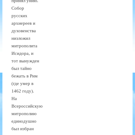
принял унию.
Собор
русских
архиереев и
духовенства
низложил
митрополита
Исидора, и
тот вынужден
был тайно
бежать в Рим
(где умер в
1462 году).
На
Всероссийскую
митрополию
единодушно
был избран