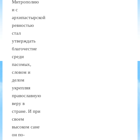
Митрополию
и с
архипастырской
ревностью
стал
утверждать
благочестие
среди
пасомых,
словом и
делом
укрепляя
православную
веру в
стране. И при
своем
высоком сане
он по-