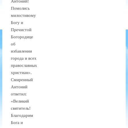
Антоний!
Помолись
милостивому
Богу и
Пречистой
Богородице
об
избавлении
города и всех
православных
христиан».
Смиренный
Антоний
ответил:
«Великий
святитель!
Благодарим
Бога и