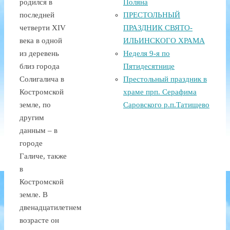
родился в
Поляна
последней
ПРЕСТОЛЬНЫЙ
четверти XIV
ПРАЗДНИК СВЯТО-
века в одной
ИЛЬИНСКОГО ХРАМА
из деревень
Неделя 9-я по
близ города
Пятидесятнице
Солигалича в
Престольный праздник в
Костромской
храме прп. Серафима
земле, по
Саровского р.п.Татищево
другим
данным – в
городе
Галиче, также
в
Костромской
земле. В
двенадцатилетнем
возрасте он