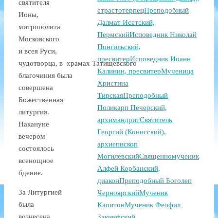
святителя
страстотерпец
Преподобный
Ионы,
Далмат Исетский,
митрополита
Пермский
Исповедник Николай
Московского
Понгильский,
и всея Руси,
пресвитер
Исповедник Иоанн
чудотворца, в храмах Татищевского
Калинин, пресвитер
Мученица
благочиния была
Христина
совершена
Тирская
Преподобный
Божественная
Поликарп Печерский,
литургия.
архимандрит
Святитель
Накануне
Георгий (Конисский),
вечером
архиепископ
состоялось
Могилевский
Священномученик
всенощное
Алфей Корбанский,
бдение.
диакон
Преподобный Боголеп
За Литургией
Черноярский
Мученик
была
Капитон
Мученик Феофил
вознесена
Закинфский