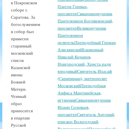
в Покровском
Платон Горных,
соборе г.
пресвитер
Священномученик
Саратова. За
Пантелеимон Богоявленский,
богослужением
пресвитер
Великомученик
в собор был
Пантелеимон
принесен
целитель
Преподобный Герман
старинный
Аляскинский
Блаженный
московский
Николай Кочанов,
список
Новгородский, Христа ради
Казанской
юродивый
Святитель Иоасаф
иконы
(Скрипицын), митрополит
Божией
Московский
Преподобная
Матери.
Анфиса Мантинейская,
Чтимый
игумения
Священномученик
образ
Иоанн Соловьев,
приносится
пресвитер
Святитель Антоний,
в епархии
епископ Вологодский,
Русской