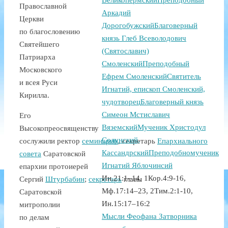
Великопермский
Преподобный
Православной
Аркадий
Церкви
Дорогобужский
Благоверный
по благословению
князь Глеб Всеволодович
Святейшего
(Святославич)
Патриарха
Смоленский
Преподобный
Московского
Ефрем Смоленский
Святитель
и всея Руси
Игнатий, епископ Смоленский,
Кирилла.
чудотворец
Благоверный князь
Симеон Мстиславич
Его
Вяземский
Мученик Христодул
Высокопреосвященству
Солунский,
сослужили ректор
семинарии
, секретарь
Епархиального
Кассандрский
Преподобномученик
совета
Саратовской
Игнатий Яблочинсий
епархии протоиерей
Ин.21:1–14, 1Кор.4:9-16,
Сергий
Штурбабин
;
секретарь
главы
Мф.17:14–23, 2Тим.2:1-10,
Саратовской
Ин.15:17–16:2
митрополии
Мысли Феофана Затворника
по делам