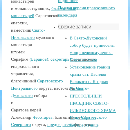
подробнее
монастырей
Полная версия православного
и монашествующих,
благочинный
календаря
монастырей
Саратовской
епархии,
Свежие записи
наместник
Свято-
Никольского
мужского
В Свято-Духовский
монастыря
собор будут принесены
игумен
мощи великомученика
Серафим
(Баранов)
;
секретарь
Саратовского
Пантелеимона
епархиального
Установление границ
управления,
храма свт. Василия
благочинный
Саратовского
Великого с. Ягодная
Центрального
округа, настоятель
Свято-
Поляна
Духовского
собора
ПРЕСТОЛЬНЫЙ
г.
ПРАЗДНИК СВЯТО-
Саратова иерей
ИЛЬИНСКОГО ХРАМА
Александр
Чеботарёв
; благочинный
Саратовского
Неделя 9-я по
Северного
округа,
председатель
финансово-
Пятидесятнице