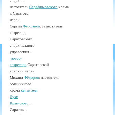
епархии,
настоятель
Серафимовского
храма
г. Саратова
иерей
Сергий
Феофанов
; заместитель
секретаря
Саратовского
епархиального
управления –
пресс-
секретарь
Саратовской
епархии
иерей
Михаил
Фёдоров
; настоятель
больничного
храма
святителя
Луки
Крымского
г.
Саратова,