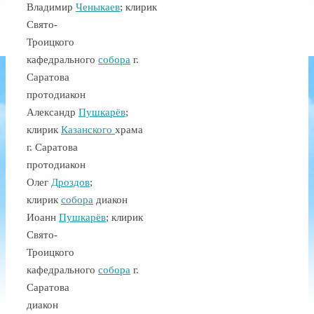
Владимир
Ченыкаев
;
клирик
Свято-
Троицкого
кафедрального
собора
г.
Саратова
протодиакон
Александр
Пушкарёв
;
клирик
Казанского
храма
г. Саратова
протодиакон
Олег
Дроздов
;
клирик
собора
диакон
Иоанн
Пушкарёв
; клирик
Свято-
Троицкого
кафедрального
собора
г.
Саратова
диакон