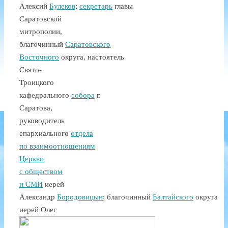
Алексий
Булеков
;
секретарь
главы
Саратовской
митрополии,
благочинный
Саратовского
Восточного
округа, настоятель
Свято-
Троицкого
кафедрального
собора
г.
Саратова,
руководитель
епархиального
отдела
по взаимоотношениям
Церкви
с обществом
и СМИ
иерей
Александр
Бородовицын
; благочинный
Балтайского
округа
иерей Олег