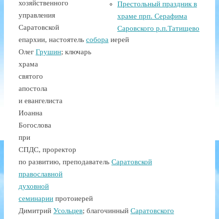
хозяйственного
Престольный праздник в
управления
храме прп. Серафима
Саратовской
Саровского р.п.Татищево
епархии, настоятель
собора
иерей
Олег
Грушин
;
ключарь
храма
святого
апостола
и евангелиста
Иоанна
Богослова
при
СПДС, проректор
по развитию, преподаватель
Саратовской
православной
духовной
семинарии
протоиерей
Димитрий
Усольцев
; благочинный
Саратовского