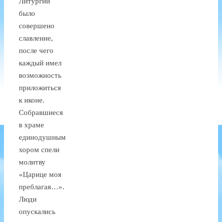
Литургии
было
совершено
славление,
после чего
каждый имел
возможность
приложиться
к иконе.
Собравшиеся
в храме
единодушным
хором спели
молитву
«Царице моя
преблагая…».
Люди
опускались