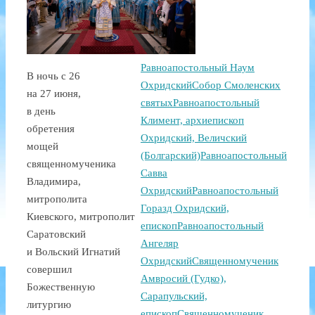
Равноапостольный Наум
В ночь с 26
Охридский
Собор Смоленских
на 27 июня,
святых
Равноапостольный
в день
Климент, архиепископ
обретения
Охридский, Величский
мощей
(Болгарский)
Равноапостольный
священномученика
Савва
Владимира,
Охридский
Равноапостольный
митрополита
Горазд Охридский,
Киевского, митрополит
епископ
Равноапостольный
Саратовский
Ангеляр
и Вольский Игнатий
Охридский
Священномученик
совершил
Амвросий (Гудко),
Божественную
Сарапульский,
литургию
епископ
Священномученик