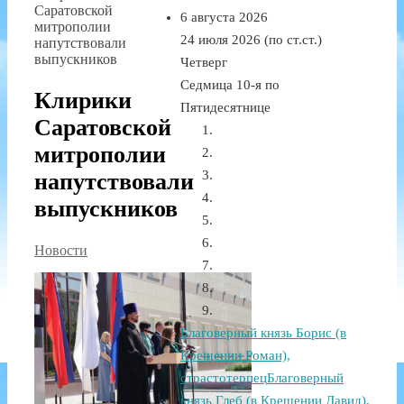
Саратовской
6 августа 2026
митрополии
24 июля 2026 (по ст.ст.)
напутствовали
выпускников
Четверг
Седмица 10-я по
Клирики
Пятидесятнице
Саратовской
митрополии
напутствовали
выпускников
Новости
Благоверный князь Борис (в
Крещении Роман),
страстотерпец
Благоверный
князь Глеб (в Крещении Давид),