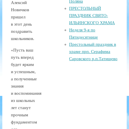
Поляна
Алексий
ПРЕСТОЛЬНЫЙ
Новичков
ПРАЗДНИК СВЯТО-
пришел
ИЛЬИНСКОГО ХРАМА
в этот день
Неделя 9-я по
поздравить
Пятидесятнице
школьников.
Престольный праздник в
«Пусть ваш
храме прп. Серафима
путь вперед
Саровского р.п.Татищево
будет ярким
и успешным,
а полученные
знания
и воспоминания
из школьных
лет станут
прочным
фундаментом