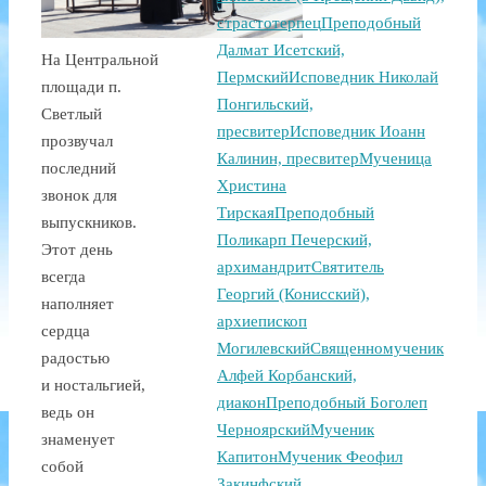
страстотерпец
Преподобный
Далмат Исетский,
На Центральной
Пермский
Исповедник Николай
площади п.
Понгильский,
Светлый
пресвитер
Исповедник Иоанн
прозвучал
Калинин, пресвитер
Мученица
последний
Христина
звонок для
Тирская
Преподобный
выпускников.
Поликарп Печерский,
Этот день
архимандрит
Святитель
всегда
Георгий (Конисский),
наполняет
архиепископ
сердца
Могилевский
Священномученик
радостью
Алфей Корбанский,
и ностальгией,
диакон
Преподобный Боголеп
ведь он
Черноярский
Мученик
знаменует
Капитон
Мученик Феофил
собой
Закинфский