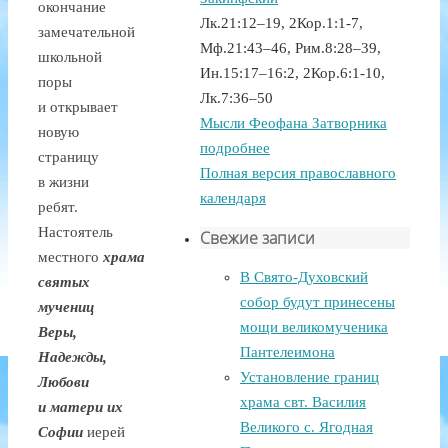
окончание
Лк.21:12–19, 2Кор.1:1-7,
замечательной
Мф.21:43–46, Рим.8:28–39,
школьной
Ин.15:17–16:2, 2Кор.6:1-10,
поры
Лк.7:36–50
и открывает
Мысли Феофана Затворника
новую
подробнее
страницу
Полная версия православного
в жизни
календаря
ребят.
Настоятель
Свежие записи
местного
храма
В Свято-Духовский
святых
собор будут принесены
мучениц
мощи великомученика
Веры,
Пантелеимона
Надежды,
Установление границ
Любови
храма свт. Василия
и матери их
Великого с. Ягодная
Софии
иерей