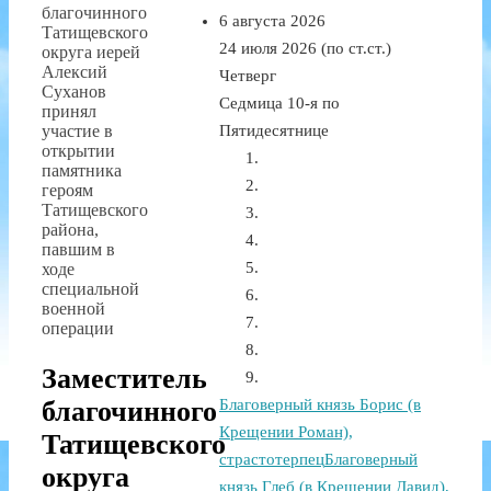
благочинного
6 августа 2026
Татищевского
24 июля 2026 (по ст.ст.)
округа иерей
Алексий
Четверг
Суханов
Седмица 10-я по
принял
участие в
Пятидесятнице
открытии
памятника
героям
Татищевского
района,
павшим в
ходе
специальной
военной
операции
Заместитель
благочинного
Благоверный князь Борис (в
Крещении Роман),
Татищевского
страстотерпец
Благоверный
округа
князь Глеб (в Крещении Давид),