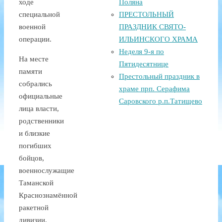
ходе
Поляна
специальной
ПРЕСТОЛЬНЫЙ
военной
ПРАЗДНИК СВЯТО-
операции.
ИЛЬИНСКОГО ХРАМА
Неделя 9-я по
На месте
Пятидесятнице
памяти
Престольный праздник в
собрались
храме прп. Серафима
официальные
Саровского р.п.Татищево
лица власти,
родственники
и близкие
погибших
бойцов,
военнослужащие
Таманской
Краснознамённой
ракетной
дивизии,