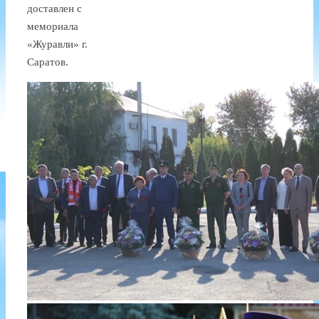
доставлен с
мемориала
«Журавли» г.
Саратов.