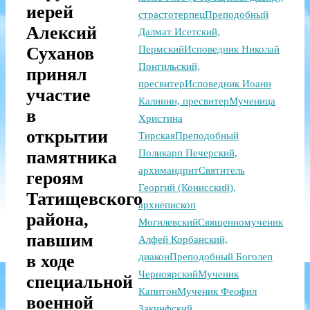
иерей
страстотерпец
Преподобный
Алексий
Далмат Исетский,
Суханов
Пермский
Исповедник Николай
Понгильский,
принял
пресвитер
Исповедник Иоанн
участие
Калинин, пресвитер
Мученица
в
Христина
открытии
Тирская
Преподобный
памятника
Поликарп Печерский,
архимандрит
Святитель
героям
Георгий (Конисский),
Татищевского
архиепископ
района,
Могилевский
Священномученик
павшим
Алфей Корбанский,
в ходе
диакон
Преподобный Боголеп
Черноярский
Мученик
специальной
Капитон
Мученик Феофил
военной
Закинфский