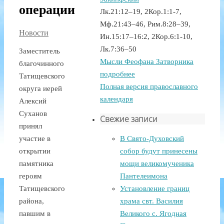
операции
Лк.21:12–19, 2Кор.1:1-7,
Мф.21:43–46, Рим.8:28–39,
Новости
Ин.15:17–16:2, 2Кор.6:1-10,
Лк.7:36–50
Заместитель
Мысли Феофана Затворника
благочинного
подробнее
Татищевского
Полная версия православного
округа иерей
календаря
Алексий
Суханов
Свежие записи
принял
участие в
В Свято-Духовский
открытии
собор будут принесены
памятника
мощи великомученика
героям
Пантелеимона
Татищевского
Установление границ
района,
храма свт. Василия
павшим в
Великого с. Ягодная